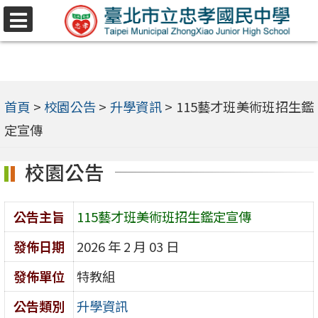
跳
選
至
單
主
要
內
首頁
>
校園公告
>
升學資訊
>
115藝才班美術班招生鑑
容
定宣傳
區
校園公告
公告主旨
115藝才班美術班招生鑑定宣傳
發佈日期
2026 年 2 月 03 日
發佈單位
特教組
公告類別
升學資訊