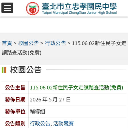
跳
選
至
單
主
要
內
首頁
>
校園公告
>
行政公告
>
115.06.02新住民子女走
容
讀踏查活動(免費)
區
校園公告
公告主旨
115.06.02新住民子女走讀踏查活動(免費)
發佈日期
2026 年 5 月 27 日
發佈單位
輔導組
公告類別
行政公告
,
活動競賽