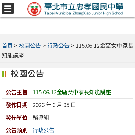
跳
選
至
單
主
要
內
首頁
>
校園公告
>
行政公告
>
115.06.12金甌女中家長
容
知能講座
區
校園公告
公告主旨
115.06.12金甌女中家長知能講座
發佈日期
2026 年 6 月 05 日
發佈單位
輔導組
公告類別
行政公告