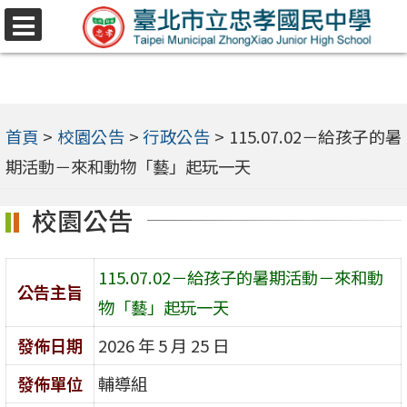
跳
選
至
單
主
要
內
首頁
>
校園公告
>
行政公告
>
115.07.02－給孩子的暑
容
期活動－來和動物「藝」起玩一天
區
校園公告
115.07.02－給孩子的暑期活動－來和動
公告主旨
物「藝」起玩一天
發佈日期
2026 年 5 月 25 日
發佈單位
輔導組