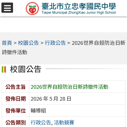
跳
選
至
單
主
要
內
首頁
>
校園公告
>
行政公告
>
2026世界自殺防治日新
容
詩徵件活動
區
校園公告
公告主旨
2026世界自殺防治日新詩徵件活動
發佈日期
2026 年 5 月 28 日
發佈單位
輔導組
公告類別
行政公告
,
活動競賽