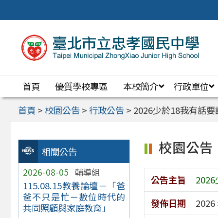
跳
至
主
要
內
首頁
優質學校專區
本校簡介
行政單位
容
區
首頁
>
校園公告
>
行政公告
>
2026少於18我有話
校園公告
相關公告
2026-08-05
輔導組
公告主旨
202
115.08.15教養論壇－「爸
爸不只是忙－數位時代的
發佈日期
2026
共同照顧與家庭教育」