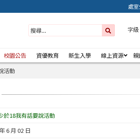
處室
字級
送出
搜
尋：
校園公告
資優教育
新生入學
線上資源
親
要說活動
6少於18我有話要說活動
 年 6 月 02 日