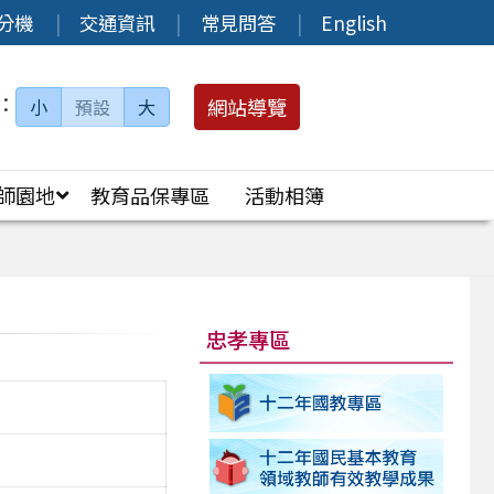
分機
交通資訊
常見問答
English
：
網站導覽
小
預設
大
師園地
教育品保專區
活動相簿
忠孝專區