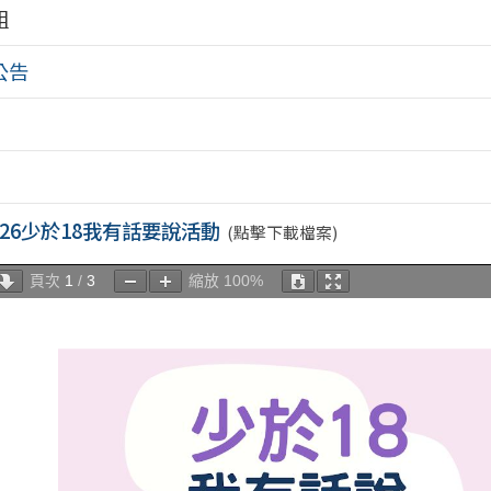
組
公告
026少於18我有話要說活動
(點擊下載檔案)
頁次
1
/
3
縮放
100%