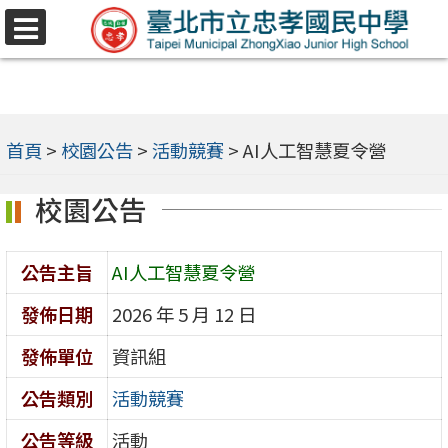
跳
選
至
單
主
要
內
首頁
>
校園公告
>
活動競賽
>
AI人工智慧夏令營
容
校園公告
區
公告主旨
AI人工智慧夏令營
發佈日期
2026 年 5 月 12 日
發佈單位
資訊組
公告類別
活動競賽
公告等級
活動