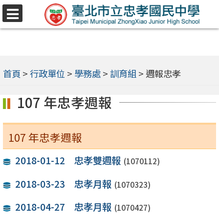
跳
選
至
單
主
要
內
首頁
>
行政單位
>
學務處
>
訓育組
>
週報忠孝
容
107 年忠孝週報
區
107 年忠孝週報
2018-01-12 忠孝雙週報
(1070112)
2018-03-23 忠孝月報
(1070323)
2018-04-27 忠孝月報
(1070427)