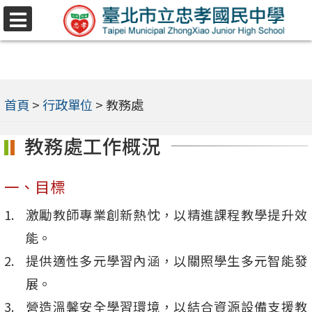
跳
選
至
單
主
要
內
首頁
>
行政單位
>
教務處
容
教務處工作概況
區
一、目標
激勵教師專業創新熱忱，以精進課程教學提升效
能。
提供適性多元學習內涵，以關照學生多元智能發
展。
營造溫馨安全學習環境，以結合資源設備支援教