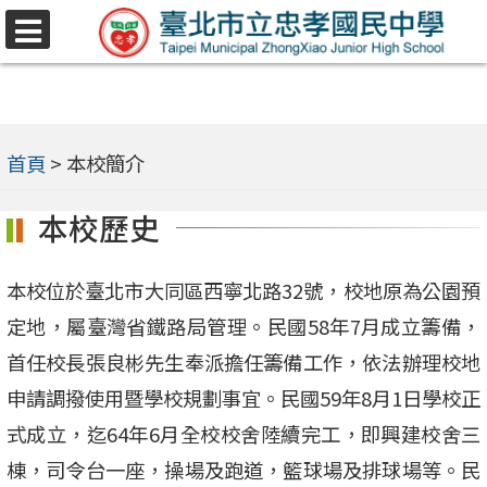
跳
選
至
單
主
要
內
首頁
>
本校簡介
容
本校歷史
區
本校位於臺北市大同區西寧北路32號，校地原為公園預
定地，屬臺灣省鐵路局管理。民國58年7月成立籌備，
首任校長張良彬先生奉派擔任籌備工作，依法辦理校地
申請調撥使用暨學校規劃事宜。民國59年8月1日學校正
式成立，迄64年6月全校校舍陸續完工，即興建校舍三
棟，司令台一座，操場及跑道，籃球場及排球場等。民