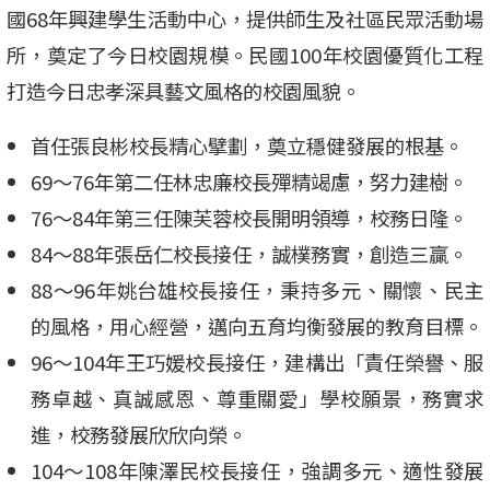
國68年興建學生活動中心，提供師生及社區民眾活動場
所，奠定了今日校園規模。民國100年校園優質化工程
打造今日忠孝深具藝文風格的校園風貌。
首任張良彬校長精心擘劃，奠立穩健發展的根基。
69～76年第二任林忠廉校長殫精竭慮，努力建樹。
76～84年第三任陳芙蓉校長開明領導，校務日隆。
84～88年張岳仁校長接任，誠樸務實，創造三贏。
88～96年姚台雄校長接任，秉持多元、關懷、民主
的風格，用心經營，邁向五育均衡發展的教育目標。
96～104年王巧媛校長接任，建構出「責任榮譽、服
務卓越、真誠感恩、尊重關愛」學校願景，務實求
進，校務發展欣欣向榮。
104～108年陳澤民校長接任，強調多元、適性發展