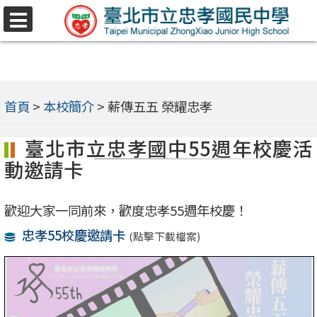
跳
選
至
單
主
要
內
首頁
>
本校簡介
>
薪傳五五 榮耀忠孝
容
臺北市立忠孝國中55週年校慶活
區
動邀請卡
歡迎大家一同前來，歡度忠孝55週年校慶！
忠孝55校慶邀請卡
(點擊下載檔案)