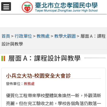
跳
選
至
單
主
要
內
首頁
>
行政單位
>
教務處
>
教學大觀園
>
層面 A：課程
容
設計與教學
區
層面 A：課程設計與教學
小兵立大功-校園安全大會診
發佈單位：
教務處
優質化工程帶來學校整體氣象煥然一新，外觀清新
亮麗。但在完工驗收之前，學校各個角落仍散落一