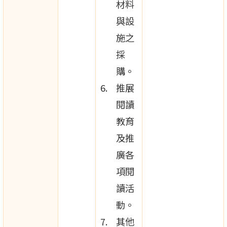
材料
與設
施之
採
購。
推展
閱讀
教育
及推
廣各
項閱
讀活
動。
其他