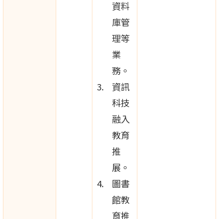
資料
庫管
理等
業
務。
資訊
科技
融入
教育
推
展。
圖書
館教
育推