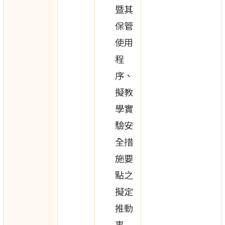
暨其
保管
使用
程
序、
擬教
學實
驗安
全措
施要
點之
擬定
推動
事