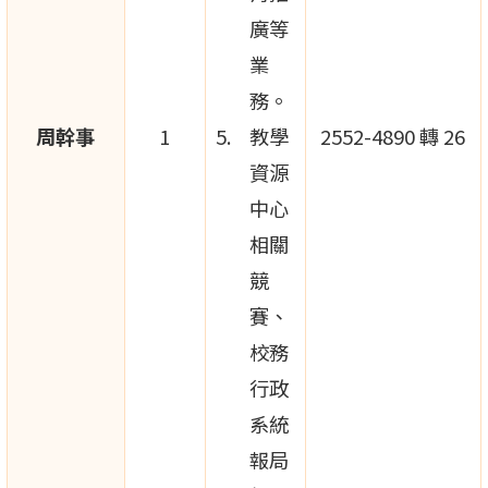
廣等
業
務。
周幹事
1
教學
2552-4890 轉 26
資源
中心
相關
競
賽、
校務
行政
系統
報局