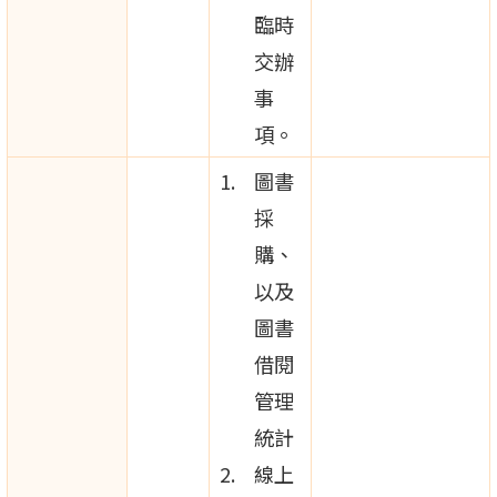
臨時
交辦
事
項。
圖書
採
購、
以及
圖書
借閱
管理
統計
線上