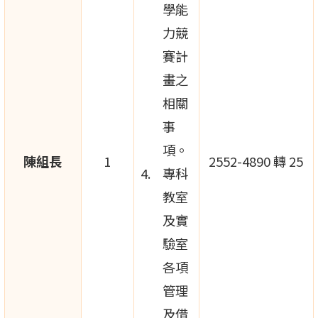
學能
力競
賽計
畫之
相關
事
項。
陳組長
1
2552-4890 轉 25
專科
教室
及實
驗室
各項
管理
及借