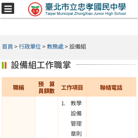
跳
選
至
單
主
要
內
首頁
>
行政單位
>
教務處
>
設備組
容
設備組工作職掌
區
預 算
職稱
工作項目
聯絡電話
員額數
教學
設備
管理
章則