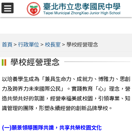
跳
選
至
單
主
要
內
首頁
>
行政單位
>
校長室
>
學校經營理念
容
學校經營理念
區
以培養學生成為「兼具生命力、成就力、博雅力、思創
力及跨界力未來國際公民」。實踐教育「心」理念，營
造共榮共好的氛圍，經營幸福美感校園，引領專業、知
識管理的團隊，形塑永續經營的創新品牌學校。
(一)願景領導團隊共識，共享共榮校園文化