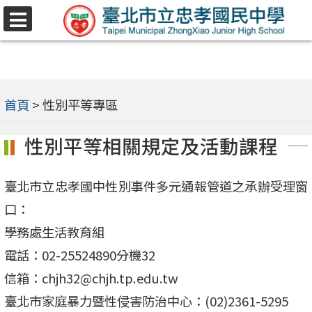
跳
選
至
單
主
要
內
首頁
>
性別平等專區
容
性別平等相關規定及活動課程
區
臺北市立忠孝國中性別事件多元通報管道之承辦受理窗
口：
學務處生活教育組
電話：02-25524890分機32
信箱：chjh32@chjh.tp.edu.tw
臺北市家庭暴力暨性侵害防治中心：(02)2361-5295