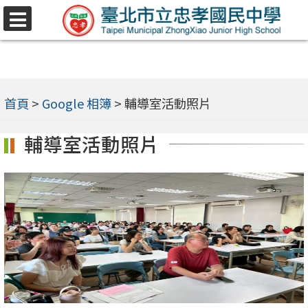
跳
選
至
單
主
要
內
首頁
>
Google 相簿
>
輔導室活動照片
容
輔導室活動照片
區