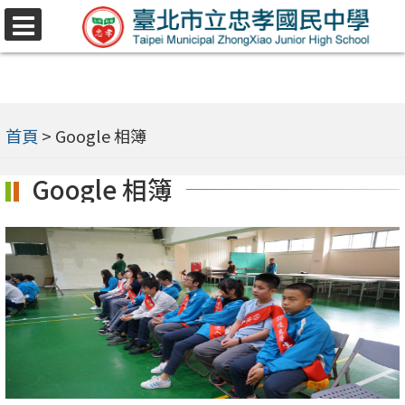
跳
選
至
單
主
要
內
首頁
>
Google 相簿
容
Google 相簿
區