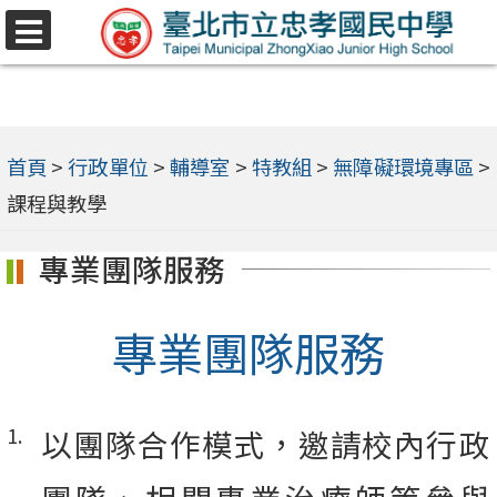
跳
選
至
單
主
要
內
首頁
>
行政單位
>
輔導室
>
特教組
>
無障礙環境專區
>
容
課程與教學
區
專業團隊服務
專業團隊服務
以團隊合作模式，邀請校內行政