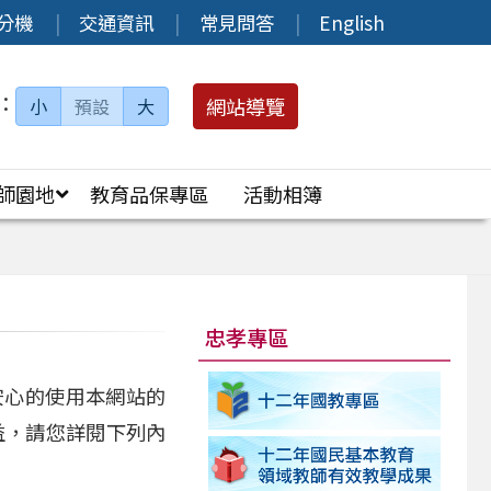
分機
交通資訊
常見問答
English
：
網站導覽
小
預設
大
師園地
教育品保專區
活動相簿
忠孝專區
安心的使用本網站的
益，請您詳閱下列內