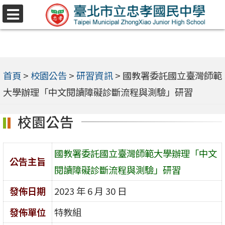
跳
選
至
單
主
要
內
首頁
>
校園公告
>
研習資訊
>
國教署委託國立臺灣師範
容
大學辦理「中文閱讀障礙診斷流程與測驗」研習
區
校園公告
國教署委託國立臺灣師範大學辦理「中文
公告主旨
閱讀障礙診斷流程與測驗」研習
發佈日期
2023 年 6 月 30 日
發佈單位
特教組