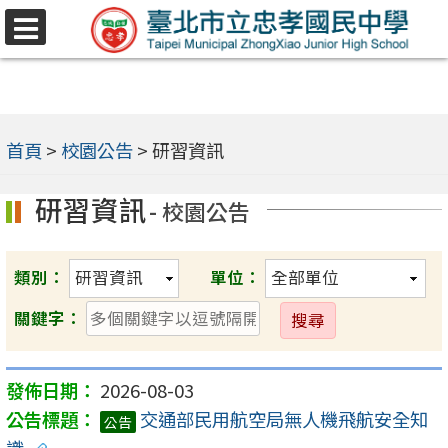
跳
選
至
單
主
要
內
首頁
>
校園公告
>
研習資訊
容
研習資訊
- 校園公告
區
類別：
單位：
送
關鍵字：
出
2026-08-03
交通部民用航空局無人機飛航安全知
公告
識