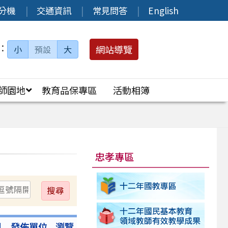
分機
交通資訊
常見問答
English
：
網站導覽
小
預設
大
師園地
教育品保專區
活動相簿
忠孝專區
送
出
別
發佈單位
瀏覽