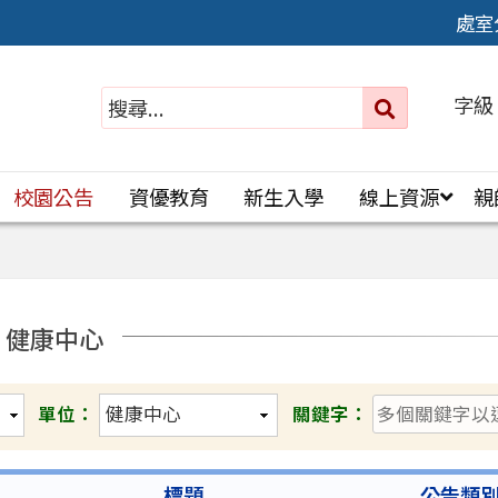
處室
字級
送出
搜
尋：
校園公告
資優教育
新生入學
線上資源
親
- 健康中心
單位：
關鍵字：
標題
公告類