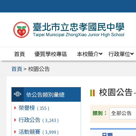
跳
至
主
要
內
首頁
優質學校專區
本校簡介
行政單位
容
區
首頁
>
校園公告
校園公告
依公告類別彙總
榮譽榜
( 355 )
類別：
行政公告
( 3,243 )
活動競賽
( 3,999 )
日期