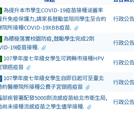
為提升本市學生COVID-19疫苗接種涵蓋率
告
提升免疫保護力,請家長鼓勵並陪同學生至合約
行政公
院所接種COVID-19XBB疫苗.
為積極落實校園防疫,鼓勵學生完成2劑
告
行政公
VID-19疫苗接種.
107學年度七年級女學生可跨縣市接種HPV
告
行政公
宮頸癌疫苗
107學年度七年級女學生自即日起可至臺北
要
行政公
特約醫療院所接種公費子宮頸癌疫苗
福部疾管署配發5000劑流感疫苗給北市衛生局,
行政公
勵尚未接種流感疫苗之學生儘早接種.