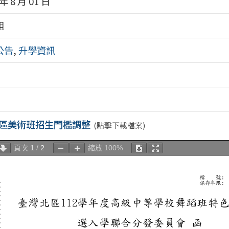
 年 8 月 01 日
組
公告
,
升學資訊
區美術班招生門檻調整
(點擊下載檔案)
頁次
1
/
2
縮放
100%