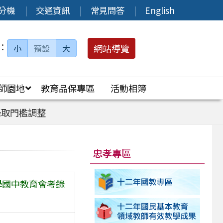
分機
交通資訊
常見問答
English
：
網站導覽
小
預設
大
師園地
教育品保專區
活動相簿
錄取門檻調整
忠孝專區
學國中教育會考錄