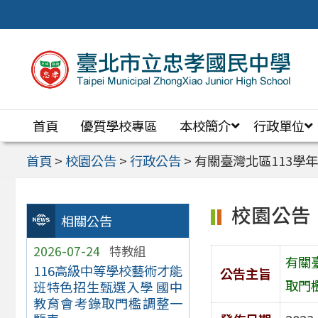
跳
至
主
要
內
首頁
優質學校專區
本校簡介
行政單位
容
區
首頁
>
校園公告
>
行政公告
>
有關臺灣北區113學
校園公告
相關公告
2026-07-24
特教組
有關
116高級中等學校藝術才能
公告主旨
取門
班特色招生甄選入學 國中
教育會考錄取門檻調整一