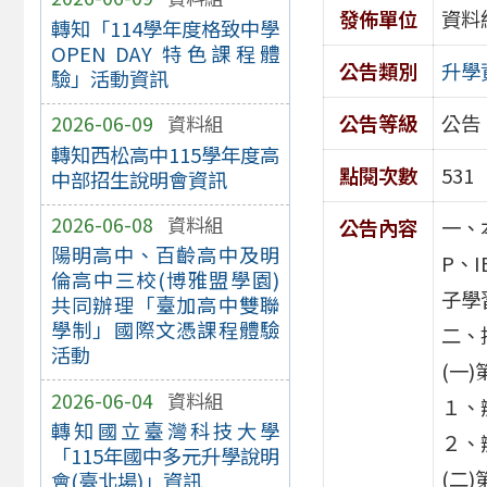
發佈單位
資料
轉知「114學年度格致中學
OPEN DAY 特色課程體
公告類別
升學
驗」活動資訊
公告等級
公告
2026-06-09
資料組
轉知西松高中115學年度高
點閱次數
531
中部招生說明會資訊
2026-06-08
資料組
公告內容
一、
陽明高中、百齡高中及明
P、
倫高中三校(博雅盟學園)
子學
共同辦理「臺加高中雙聯
學制」國際文憑課程體驗
二、
活動
(一
2026-06-04
資料組
１、辦
轉知國立臺灣科技大學
２、
「115年國中多元升學說明
(二
會(臺北場)」資訊