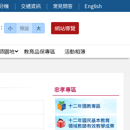
分機
交通資訊
常見問答
English
：
網站導覽
小
預設
大
師園地
教育品保專區
活動相簿
忠孝專區