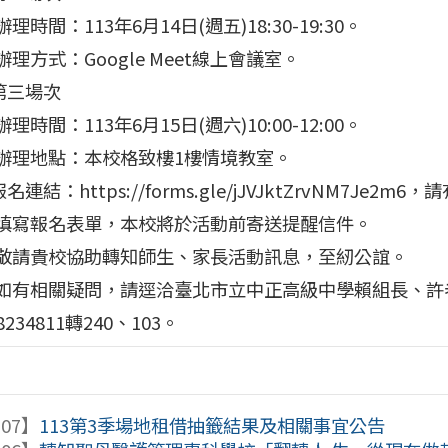
理時間：113年6月14日(週五)18:30-19:30。
辦理方式：Google Meet線上會議室。
)第三場次
理時間：113年6月15日(週六)10:00-12:00。
辦理地點：本校格致樓1樓情境教室。
報名連結：https://forms.gle/jJVJktZrvNM7Je2
填寫報名表單，本校將於活動前寄送提醒信件。
敬請貴校協助轉知師生、家長活動訊息，至紉公誼。
如有相關疑問，請逕洽臺北市立中正高級中學賴組長、許
28234811轉240、103。
-07】
113第3季場地租借抽籤結果及相關事宜公告