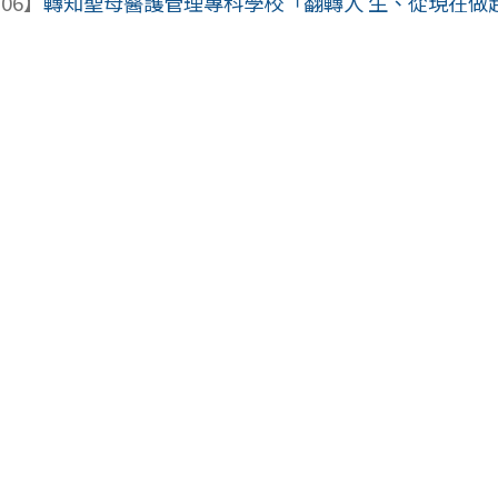
-06】
轉知聖母醫護管理專科學校「翻轉人 生、從現在做