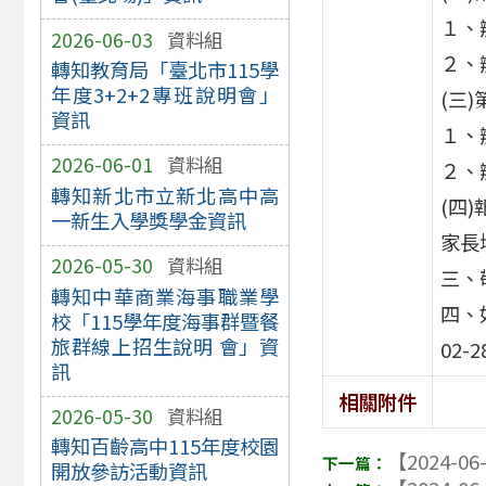
１、辦
2026-06-03
資料組
２、
轉知教育局「臺北市115學
年度3+2+2專班說明會」
(三
資訊
１、辦
2026-06-01
資料組
２、
轉知新北市立新北高中高
(四)
一新生入學獎學金資訊
家長
2026-05-30
資料組
三、
轉知中華商業海事職業學
四、
校「115學年度海事群暨餐
旅群線上招生說明 會」資
02-
訊
相關附件
2026-05-30
資料組
轉知百齡高中115年度校園
【2024-06
開放參訪活動資訊