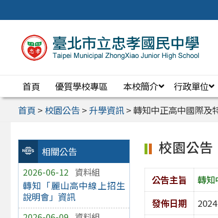
跳
至
主
要
內
首頁
優質學校專區
本校簡介
行政單位
容
區
首頁
>
校園公告
>
升學資訊
>
轉知中正高中國際及
校園公告
相關公告
2026-06-12
資料組
公告主旨
轉知
轉知「麗山高中線上招生
說明會」資訊
發佈日期
2024
2026-06-09
資料組