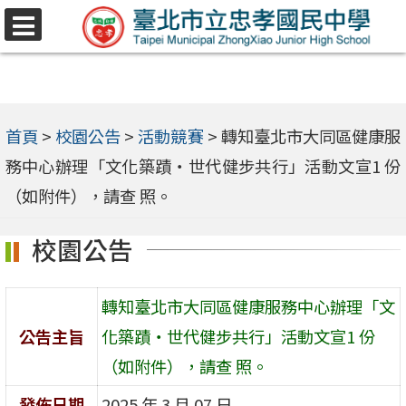
跳
選
至
單
主
要
內
首頁
>
校園公告
>
活動競賽
>
轉知臺北市大同區健康服
容
務中心辦理「文化築蹟‧世代健步共行」活動文宣1 份
區
（如附件），請查 照。
校園公告
轉知臺北市大同區健康服務中心辦理「文
公告主旨
化築蹟‧世代健步共行」活動文宣1 份
（如附件），請查 照。
發佈日期
2025 年 3 月 07 日