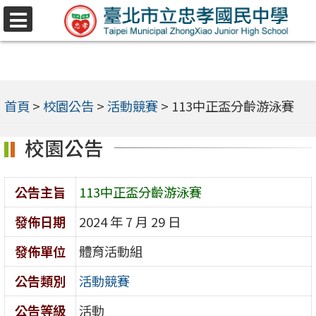
跳
選
至
單
主
要
內
首頁
>
校園公告
>
活動競賽
>
113中正盃分齡游泳賽
容
校園公告
區
公告主旨
113中正盃分齡游泳賽
發佈日期
2024 年 7 月 29 日
發佈單位
體育活動組
公告類別
活動競賽
公告等級
活動