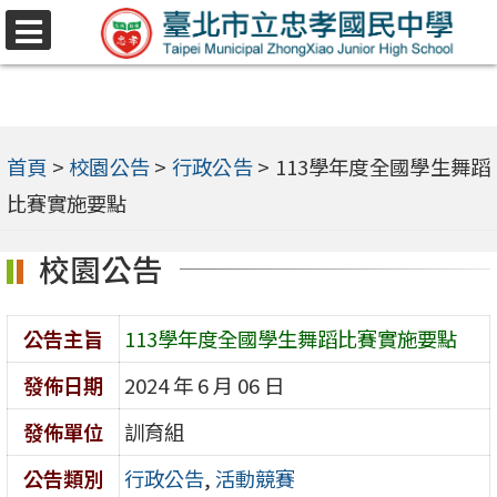
跳
選
至
單
主
要
內
首頁
>
校園公告
>
行政公告
>
113學年度全國學生舞蹈
容
比賽實施要點
區
校園公告
公告主旨
113學年度全國學生舞蹈比賽實施要點
發佈日期
2024 年 6 月 06 日
發佈單位
訓育組
公告類別
行政公告
,
活動競賽