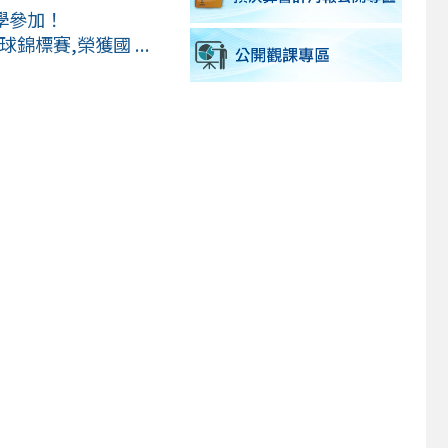
學參加！
標賽,榮獲國 ...