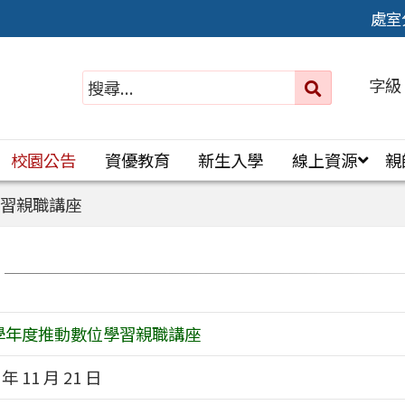
處室
字級
送出
搜
尋：
校園公告
資優教育
新生入學
線上資源
親
學習親職講座
3學年度推動數位學習親職講座
 年 11 月 21 日