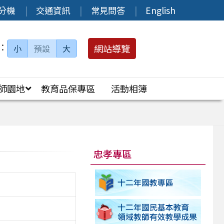
分機
交通資訊
常見問答
English
：
網站導覽
小
預設
大
師園地
教育品保專區
活動相簿
忠孝專區