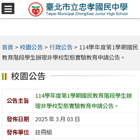
跳
選
至
單
主
要
內
首頁
>
校園公告
>
行政公告
>
114學年度第1學期國民
容
教育階段學生辦理非學校型態實驗教育申請公告。
區
校園公告
114學年度第1學期國民教育階段學生辦
公告主旨
理非學校型態實驗教育申請公告。
發佈日期
2025 年 3 月 03 日
發佈單位
註冊組