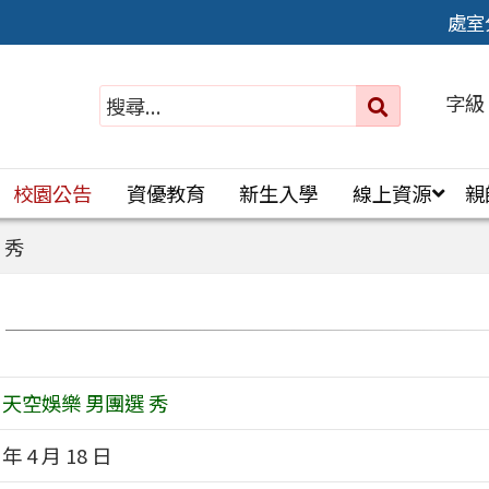
處室
字級
送出
搜
尋：
校園公告
資優教育
新生入學
線上資源
親
 秀
4 天空娛樂 男團選 秀
 年 4 月 18 日