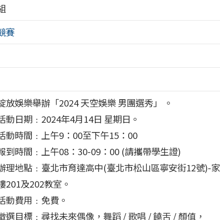
組
競賽
綻放娛樂舉辦「2024 天空娛樂 男團選秀」 。
活動日期﹕2024年4月14日 星期日。
活動時間﹕上午9：00至下午15：00
報到時間﹕上午08：30-09：00 (請攜帶學生證)
辦理地點﹕臺北市育達高中(臺北市松山區寧安街12號)-
樓201及202教室。
活動費用﹕免費。
徵選目標﹕尋找未來偶像，舞蹈 / 歌唱 / 饒舌 / 顏值，