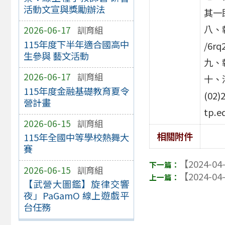
活動文宣與獎勵辦法
其一
八、報
2026-06-17
訓育組
115年度下半年適合國高中
/6r
生參與 藝文活動
九、
2026-06-17
訓育組
十、
115年度金融基礎教育夏令
(02)
營計畫
tp.e
2026-06-15
訓育組
相關附件
115年全國中等學校熱舞大
賽
【2024-04
2026-06-15
訓育組
【2024-04
【武營大圖鑑】旋律交響
夜」PaGamO 線上遊戲平
台任務