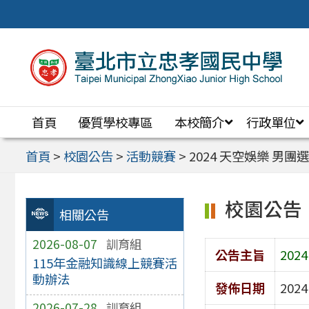
跳
至
主
要
內
首頁
優質學校專區
本校簡介
行政單位
容
區
首頁
>
校園公告
>
活動競賽
>
2024 天空娛樂 男團選
校園公告
相關公告
2026-08-07
訓育組
公告主旨
202
115年金融知識線上競賽活
動辦法
發佈日期
2024
2026-07-28
訓育組