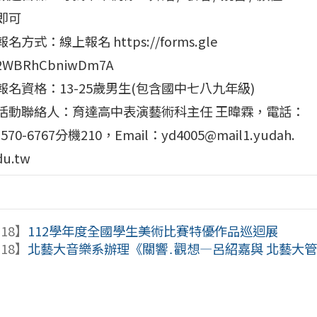
即可
名方式：線上報名 https://forms.gle
q2WBRhCbniwDm7A
報名資格：13-25歲男生(包含國中七八九年級)
活動聯絡人：育達高中表演藝術科主任 王暐霖，電話：
2570-6767分機210，Email：yd4005@mail1.yudah.
du.tw
-18】
112學年度全國學生美術比賽特優作品巡迴展
-18】
北藝大音樂系辦理《關響․觀想—呂紹嘉與 北藝大