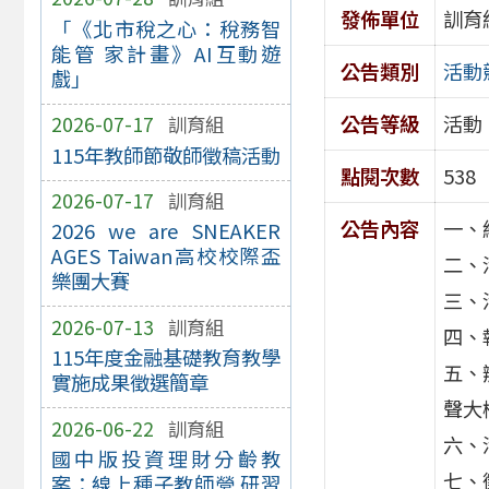
發佈單位
訓育
「《北市稅之心：稅務智
能管 家計畫》AI互動遊
公告類別
活動
戲」
公告等級
活動
2026-07-17
訓育組
115年教師節敬師徵稿活動
點閱次數
538
2026-07-17
訓育組
公告內容
一、
2026 we are SNEAKER
AGES Taiwan高校校際盃
二、
樂團大賽
三、
2026-07-13
訓育組
四、
115年度金融基礎教育教學
五、
實施成果徵選簡章
聲大
2026-06-22
訓育組
六、
國中版投資理財分齡教
七、
案：線上種子教師營 研習