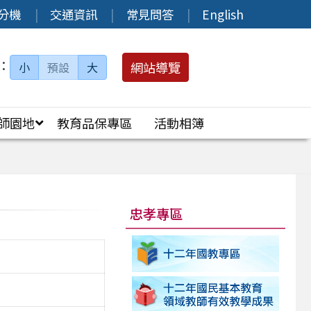
分機
交通資訊
常見問答
English
：
網站導覽
小
預設
大
師園地
教育品保專區
活動相簿
忠孝專區