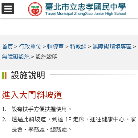
跳
選
至
單
主
要
內
首頁
>
行政單位
>
輔導室
>
特教組
>
無障礙環境專區
>
容
無障礙設施
>
設施說明
區
設施說明
進入大門斜坡道
設有扶手方便扶握使用。
透過此斜坡道，到達 1F 走廊，通往健康中心、家
長會、學務處、總務處。