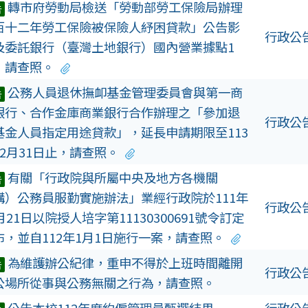
轉市府勞動局檢送「勞動部勞工保險局辦理
告
百十二年勞工保險被保險人紓困貸款」公告影
行政公
及委託銀行（臺灣土地銀行）國內營業據點1
，請查照。
公務人員退休撫卹基金管理委員會與第一商
告
銀行、合作金庫商業銀行合作辦理之「參加退
行政公
基金人員指定用途貸款」，延長申請期限至113
12月31日止，請查照。
有關「行政院與所屬中央及地方各機關
告
構）公務員服勤實施辦法」業經行政院於111年
行政公
月21日以院授人培字第11130300691號令訂定
布，並自112年1月1日施行一案，請查照。
為維護辦公紀律，重申不得於上班時間離開
告
行政公
公場所從事與公務無關之行為，請查照。
公告本校112年度約僱管理員甄選結果
行政公