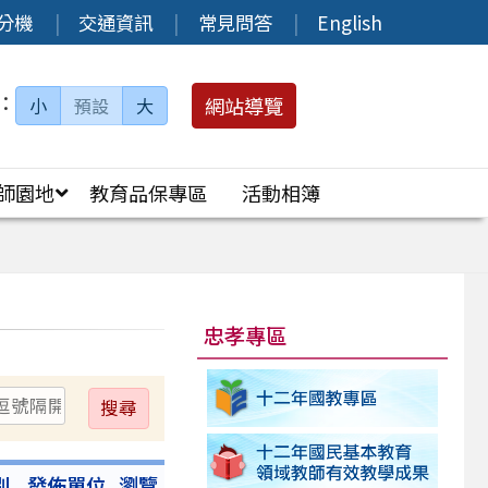
分機
交通資訊
常見問答
English
：
網站導覽
小
預設
大
師園地
教育品保專區
活動相簿
忠孝專區
送
出
別
發佈單位
瀏覽