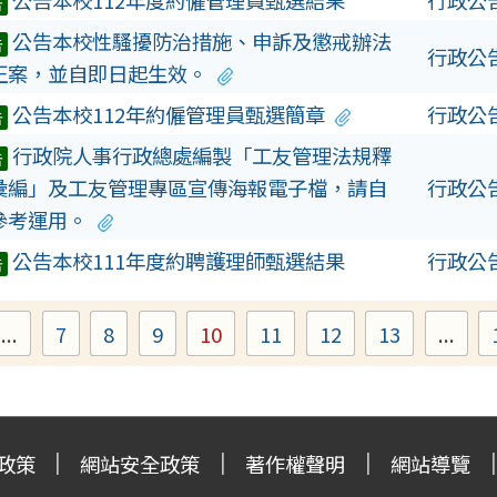
告
公告本校性騷擾防治措施、申訴及懲戒辦法
告
行政公
正案，並自即日起生效。
公告本校112年約僱管理員甄選簡章
行政公
告
行政院人事行政總處編製「工友管理法規釋
告
彙編」及工友管理專區宣傳海報電子檔，請自
行政公
參考運用。
公告本校111年度約聘護理師甄選結果
行政公
告
...
7
8
9
10
11
12
13
...
ge
Page
Page
Page
Page
Page
Page
Page
政策
網站安全政策
著作權聲明
網站導覽