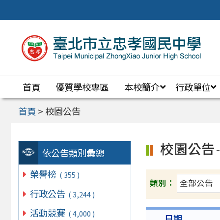
跳
至
主
要
內
首頁
優質學校專區
本校簡介
行政單位
容
區
首頁
>
校園公告
校園公告
依公告類別彙總
榮譽榜
( 355 )
類別：
行政公告
( 3,244 )
活動競賽
( 4,000 )
日期