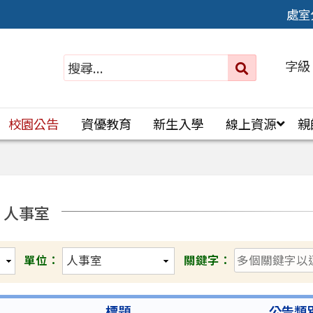
處室
字級
送出
搜
尋：
校園公告
資優教育
新生入學
線上資源
親
- 人事室
單位：
關鍵字：
標題
公告類