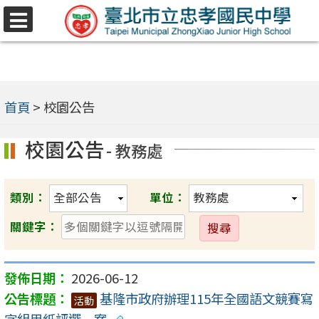
跳
選
至
單
主
要
內
首頁
>
校園公告
容
校園公告
- 教務處
區
類別：
單位：
送
關鍵字：
出
2026-06-12
基隆市政府辦理115年全國語文競賽寫
活動
字組用紙評選一案