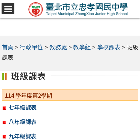
跳
選
至
單
主
要
內
首頁
>
行政單位
>
教務處
>
教學組
>
學校課表
>
班級
容
課表
區
班級課表
114 學年度第2學期
七年級課表
八年級課表
九年級課表