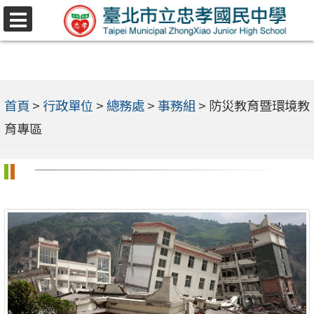
跳
選
至
單
主
要
內
首頁
>
行政單位
>
總務處
>
事務組
>
防災教育暨環境教
容
育專區
區