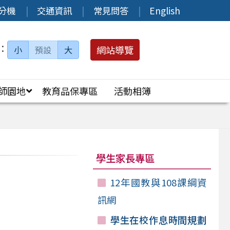
分機
交通資訊
常見問答
English
：
網站導覽
小
預設
大
師園地
教育品保專區
活動相簿
學生家長專區
12年國教與108課綱資
訊網
學生在校作息時間規劃