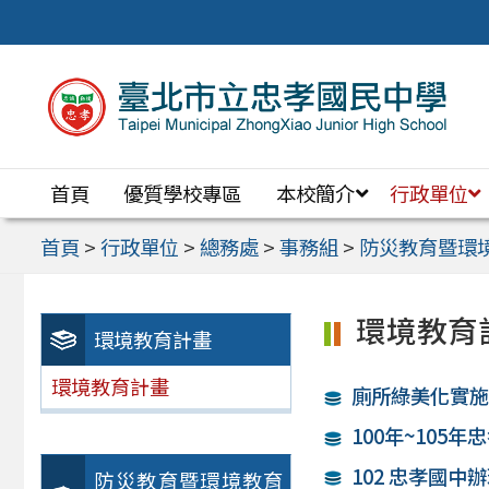
跳
至
主
要
內
首頁
優質學校專區
本校簡介
行政單位
容
區
首頁
>
行政單位
>
總務處
>
事務組
>
防災教育暨環
環境教育
環境教育計畫
環境教育計畫
廁所綠美化實
100年~105
102 忠孝國
防災教育暨環境教育