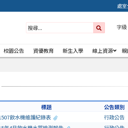
處室
字級
送出
搜
尋：
校園公告
資優教育
新生入學
線上資源
親
標題
公告類別
1507飲水機維護紀錄表
行政公告
15年4月飲水機水質檢測報告
行政公告