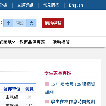
分機
交通資訊
常見問答
English
：
網站導覽
小
預設
大
師園地
教育品保專區
活動相簿
學生家長專區
12年國教與108課綱資
發佈單位
瀏覽
訊網
事務組
16
學生在校作息時間規劃
事務組
152