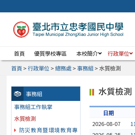
跳
至
主
要
內
首頁
優質學校專區
本校簡介
行政單位
容
區
首頁
>
行政單位
>
總務處
>
事務組
>
水質檢測
水質檢測
事務組
事務組工作執掌
日期
水質檢測
2026-08-07
1
防災教育暨環境教育專
2026-05-25
1