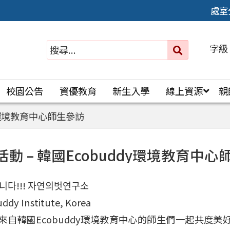
處室
字級
送出
搜
尋：
校園公告
資優教育
新生入學
線上資源
親
dy環境教育中心師生參訪
動 – 韓國Ecobuddy環境教育中心
영합니다!!! 자연의벗연구소
ddy Institute, Korea
來自韓國Ecobuddy環境教育中心的師生們一起共度美