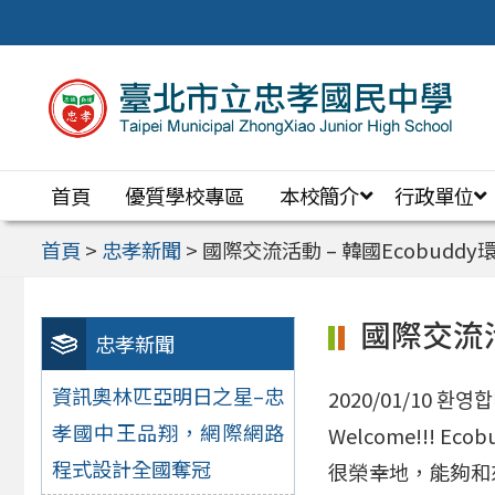
跳
至
主
要
內
首頁
優質學校專區
本校簡介
行政單位
容
區
首頁
>
忠孝新聞
>
國際交流活動 – 韓國Ecobud
國際交流活
忠孝新聞
資訊奧林匹亞明日之星–忠
2020/01/10 환
孝國中王品翔，網際網路
Welcome!!! Ecobu
程式設計全國奪冠
很榮幸地，能夠和