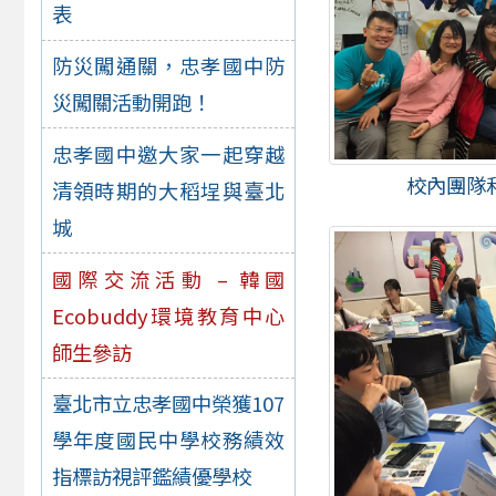
表
防災闖通關，忠孝國中防
災闖關活動開跑！
忠孝國中邀大家一起穿越
校內團隊
清領時期的大稻埕與臺北
城
國際交流活動 – 韓國
Ecobuddy環境教育中心
師生參訪
臺北市立忠孝國中榮獲107
學年度國民中學校務績效
指標訪視評鑑績優學校