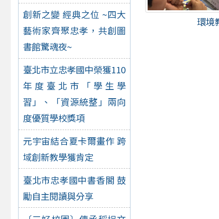
創新之變 經典之位 ~四大
環境
藝術家齊聚忠孝，共創圖
書館驚魂夜~
臺北市立忠孝國中榮獲110
年度臺北市「學生學
習」、「資源統整」兩向
度優質學校獎項
元宇宙結合夏卡爾畫作 跨
域創新教學獲肯定
臺北市忠孝國中書香閣 鼓
勵自主閱讀與分享
〔三好校園〕傳承稻埕文