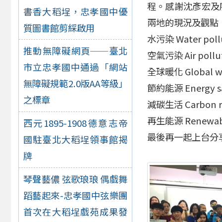
程。感謝沈彥宏及
書香大稻埕，忠孝國中優
兩地的現況及觀點
質圖書館剪綵啟用
水污染 Water pol
推動無障礙網頁──臺北
空氣污染 Air poll
市立忠孝國中通過「網站
全球暖化 Global 
無障礙規範2.0版AA等級」
節約能源 Energy 
之標章
減碳生活 Carbon 
再生能源 Renewab
西元1895-1908德意志帝
最後再一起上台分
國駐臺北大稻埕領事館揭
牌
琴聲藝儂 弦歌琅琅 偶戲舞
蹈藝起來-忠孝國中弦樂團
首次在大稻埕戲苑成果發