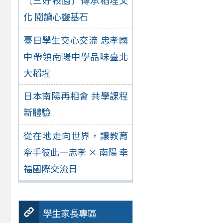
化 閱讀心靈基石
臺日學生交心交流 忠孝國
中帶領南陽中學品味臺北
大稻埕
日本南陽再相會 共學課程
新體驗
從在地走向世界，讓教育
牽手彼此—忠孝 × 南陽 幸
福國際交流日
學生家長專區