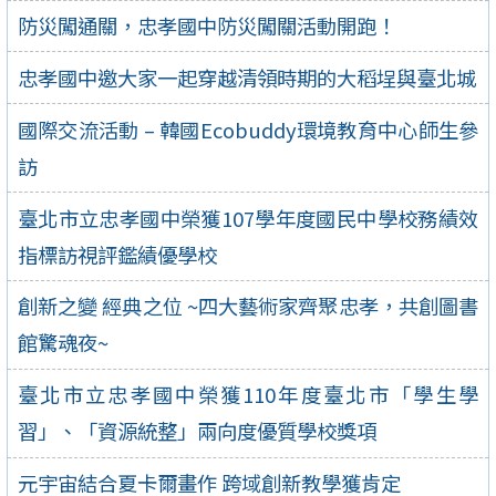
防災闖通關，忠孝國中防災闖關活動開跑！
忠孝國中邀大家一起穿越清領時期的大稻埕與臺北城
國際交流活動 – 韓國Ecobuddy環境教育中心師生參
訪
臺北市立忠孝國中榮獲107學年度國民中學校務績效
指標訪視評鑑績優學校
創新之變 經典之位 ~四大藝術家齊聚忠孝，共創圖書
館驚魂夜~
臺北市立忠孝國中榮獲110年度臺北市「學生學
習」、「資源統整」兩向度優質學校獎項
元宇宙結合夏卡爾畫作 跨域創新教學獲肯定