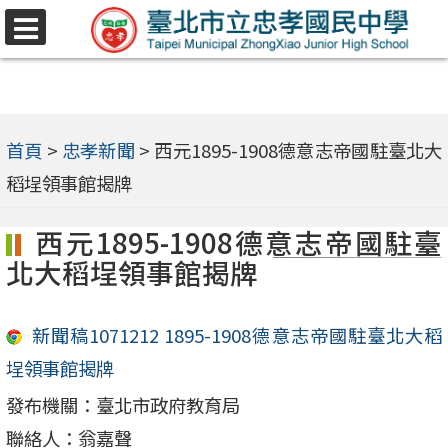
跳
選
至
單
主
要
內
首頁
>
忠孝新聞
>
西元1895-1908德意志帝國駐臺北大
容
稻埕領事館揭牌
區
西元1895-1908德意志帝國駐臺
北大稻埕領事館揭牌
新聞稿1071212 1895-1908德意志帝國駐臺北大稻
埕領事館揭牌
發布機關：臺北市政府教育局
聯絡人：翁嘉聲