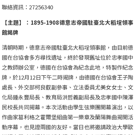
聯絡資訊：27256340
【主題】：
1895-1908
德意志帝國駐臺北大稻埕領事
館揭牌
清朝時期，德意志帝國駐臺北大稻埕領事館，由目前德
國在台協會多方尋找遺址，終於發現舊址位於忠孝國中
之教師辦公室，德國在台協會為紀念此地，特製作紀念
牌，於12月12日下午二時揭牌，由德國在台協會王子陶
處長、外交部柯良叡副參事、立法委員尤美女女士、文
化局鍾永豐局長、教育局洪哲義副局長及忠孝國中陳澤
民校長共同揭幕。本次活動由學生弦樂團開幕演出，以
作曲家葛利格之霍爾堡組曲第一樂章及蘭陽舞曲揭開活
動序幕，也見證兩國的友好。當日也將邀請政治大學歐