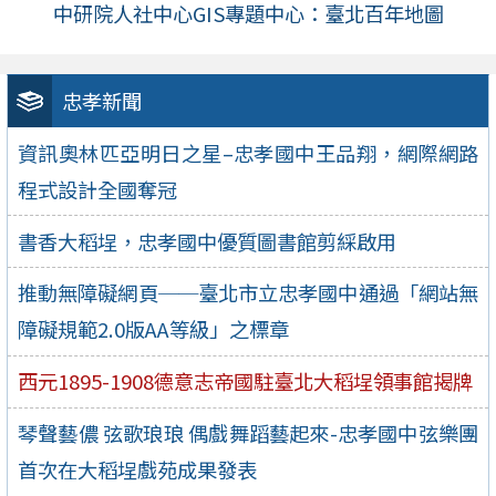
中研院人社中心GIS專題中心：臺北百年地圖
忠孝新聞
資訊奧林匹亞明日之星–忠孝國中王品翔，網際網路
程式設計全國奪冠
書香大稻埕，忠孝國中優質圖書館剪綵啟用
推動無障礙網頁──臺北市立忠孝國中通過「網站無
障礙規範2.0版AA等級」之標章
西元1895-1908德意志帝國駐臺北大稻埕領事館揭牌
琴聲藝儂 弦歌琅琅 偶戲舞蹈藝起來-忠孝國中弦樂團
首次在大稻埕戲苑成果發表