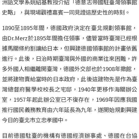
洲語文學系姚紹基教授介紹「德意志帝國駐臺灣領事館
史略」，與現場觀禮嘉賓一同見證這歷史性的時刻。
1890至1895年間，德國政府決定在臺北規劃領事館，
由Dr.Merz於1895年間擔任領事，儘管當時臺灣已經根
據馬關條約割讓給日本，但興建德國領事館的計畫依舊
進行。此後，日治時期臺灣與外國的商業往來困難，許
多外國人相繼離開臺灣，德國外交部也於1908年撤館，
並將建物賣給當時的日本政府，此後這建物先是作為臺
灣總督府醫學校校長之宅邸，1940年更移作海關辦公
室，1957年起此辦公室已不復存在，1969年因應我國
推行國民義務教育由六年延長為九年，遂開始規劃興建
今日的臺北市立忠孝國中。
目前德國駐臺的機構有德國經濟辦事處、德國在台協